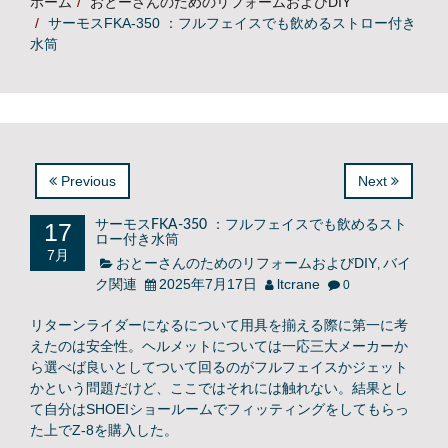
ホーム
おとーさんのためのリフォームおよびDIY
サーモスFKA-350 ：フルフェイスでも飲めるストロー付き
水筒
Previous
Next
17
サーモスFKA-350 ：フルフェイスでも飲めるスト
ロー付き水筒
7月
おとーさんのためのリフォームおよびDIY
バイ
,
ク関連
2025年7月17日
ltcrane
0
リターンライダーになるについて用具を揃える際に第一に考
えたのは安全性。ヘルメットについては一応三大メーカーか
ら選べば良いとしてついて回るのがフルフェイスかジェット
かという問題だけど、ここではそれには触れない。結果とし
て自分はSHOEIショールームでフィッティングをしてもらっ
た上でZ-8を購入した。