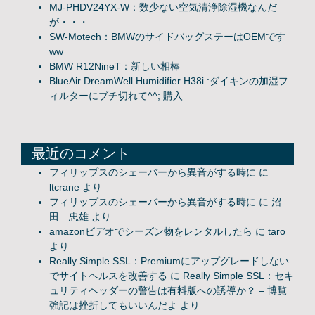
MJ-PHDV24YX-W：数少ない空気清浄除湿機なんだ
が・・・
SW-Motech：BMWのサイドバッグステーはOEMです
ww
BMW R12NineT：新しい相棒
BlueAir DreamWell Humidifier H38i :ダイキンの加湿フ
ィルターにブチ切れて^^; 購入
最近のコメント
フィリップスのシェーバーから異音がする時に
に
ltcrane
より
フィリップスのシェーバーから異音がする時に
に
沼
田 忠雄
より
amazonビデオでシーズン物をレンタルしたら
に
taro
より
Really Simple SSL：Premiumにアップグレードしない
でサイトヘルスを改善する
に
Really Simple SSL：セキ
ュリティヘッダーの警告は有料版への誘導か？ – 博覧
強記は挫折してもいいんだよ
より