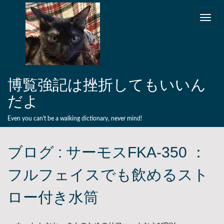
Skip to content
Toggle
naviga
博覧強記は挫折してもいいん
だよ
Even you can't be a walking dictionary, never mind!
ブログ :
サーモスFKA-350 ：
フルフェイスでも飲めるスト
ロー付き水筒