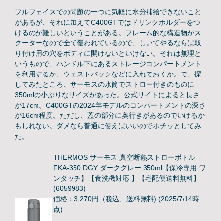
フルフェイスでの問題の一つに気軽に水分補給できないこと
があるが、それに加えてC400GTではドリンクホルダーをつ
けるのが難しいということがある。フレーム的な構造物がス
クーターなので全て覆われているので、しいてやるならば取
り付け用の穴をボディに開けないといけない。それは無理と
いうもので、ハンドル下にあるストレージコンパートメント
を利用するか、ウェストバックなどに入れておくか。で、探
してみたところ、サーモスの水筒でストロー付きのものに
350mlの小ぶりなサイズがあった。公式サイトによると長さ
が17cm。C400GTの2024年モデルのコンパートメントの深さ
が16cm程度。ただし、蓋の部分に奥行きがあるのでいけるか
もしれない。ダメなら普通に使えばいいのでポチッとしてみ
た。
THERMOS サーモス 真空断熱ストローボトル
FKA-350 DGY ダークグレー 350ml【保冷専用 ワ
ンタッチ】【食洗機対応 】【宅配便送料無料】
(6059983)
価格：3,270円（税込、送料無料)
(2025/7/14時
点)