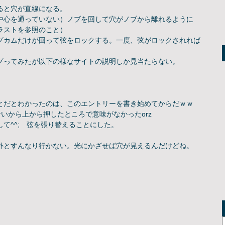
ると穴が直線になる。
中心を通っていない）ノブを回して穴がノブから離れるように
ラストを参照のこと
）
グカムだけが回って弦をロックする。
一度、弦がロックされれば
グってみたが以下の様なサイトの説明しか見当たらない。
とだとわかったのは、このエントリーを書き始めてからだｗｗ
じゃないから上から押したところで意味がなかったorz
て^^; 弦を張り替えることにした。
外とすんなり行かない。光にかざせば穴が見えるんだけどね。