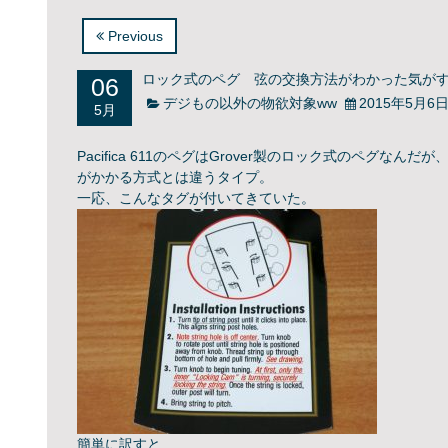
Previous
06
ロック式のペグ 弦の交換方法がわかった気がす
デジもの以外の物欲対象ww
2015年5月6
5月
Pacifica 611のペグはGrover製のロック式のペグ
がかかる方式とは違うタイプ。
一応、こんなタグが付いてきていた。
簡単に訳すと