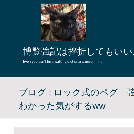
Skip to content
博覧強記は挫折してもいい
Even you can't be a walking dictionary, never mind!
ブログ :
ロック式のペグ 
わかった気がするww