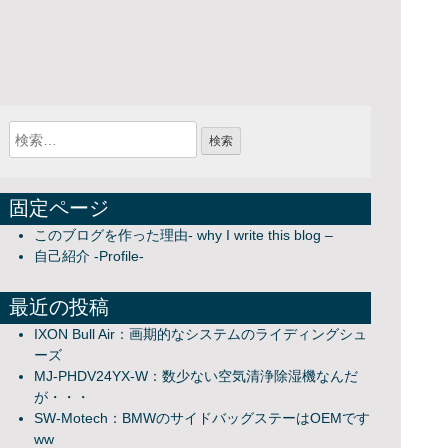
固定ページ
このブログを作った理由- why I write this blog –
自己紹介 -Profile-
最近の投稿
IXON Bull Air：画期的なシステムのライディングシュ
ーズ
MJ-PHDV24YX-W：数少ない空気清浄除湿機なんだ
が・・・
SW-Motech：BMWのサイドバッグステーはOEMです
ww