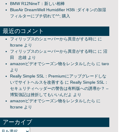
BMW R12NineT：新しい相棒
BlueAir DreamWell Humidifier H38i :ダイキンの加湿
フィルターにブチ切れて^^; 購入
最近のコメント
フィリップスのシェーバーから異音がする時に
に
ltcrane
より
フィリップスのシェーバーから異音がする時に
に
沼
田 忠雄
より
amazonビデオでシーズン物をレンタルしたら
に
taro
より
Really Simple SSL：Premiumにアップグレードしな
いでサイトヘルスを改善する
に
Really Simple SSL：
セキュリティヘッダーの警告は有料版への誘導か？ –
博覧強記は挫折してもいいんだよ
より
amazonビデオでシーズン物をレンタルしたら
に
ltcrane
より
アーカイブ
アーカイブ