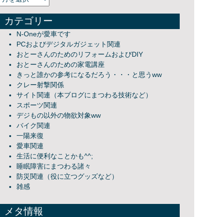
カテゴリー
N-Oneが愛車です
PCおよびデジタルガジェット関連
おとーさんのためのリフォームおよびDIY
おとーさんのための家電講座
きっと誰かの参考になるだろう・・・と思うww
クレー射撃関係
サイト関連（本ブログにまつわる技術など）
スポーツ関連
デジもの以外の物欲対象ww
バイク関連
一陽来復
愛車関連
生活に便利なことかも^^;
睡眠障害にまつわる諸々
防災関連（役に立つグッズなど）
雑感
メタ情報