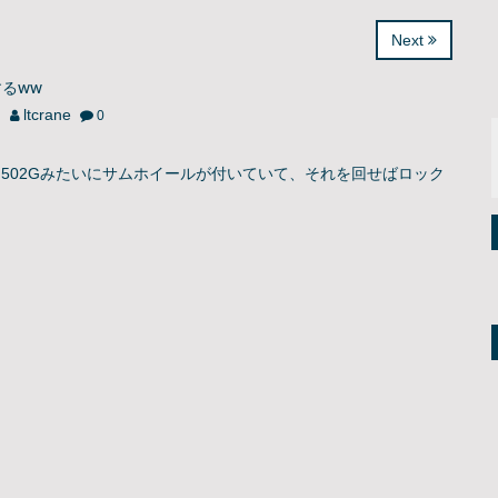
Next
るww
日
ltcrane
0
なんだが、502Gみたいにサムホイールが付いていて、それを回せばロック