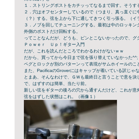
１．ストリングポストをカチッってなるまで回す。そうす
２．穴はオフセンターしているので（つまり、真っ直ぐに
（？）する。弦を上から下に通してきつく引っ張る。（
イ
３．ノブを回してチューニングする。
最初は中のロッキン
外側のポストだけ回転する。
ってことなんだが、どうも、ピンとこないかったので、グ
Ｐｏｗｅｒ Ｕｐ！ギター入門
だが、これを読んだところでわかるわけがないｗｗ
だから、買ってから今日まで弦を張り替えていなかった^^;
ペグとロックが別のパターンって表現がサムホイールのこ
また、PacificaのGroverにはキャップが着いている訳
とまあ、そんなわけで、ＧＷも最終日と言うことで意を決し
で、はずすのは簡単、当たり前。
新しい弦をギターの後ろの穴から通すんだけど、これが意
弦をはずした状態はこれ。（画像１）