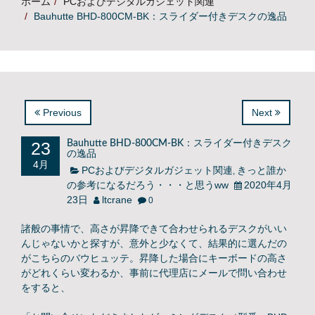
ホーム
PCおよびデジタルガジェット関連
Bauhutte BHD-800CM-BK：スライダー付きデスクの逸品
Previous
Next
23
Bauhutte BHD-800CM-BK：スライダー付きデスク
の逸品
4月
PCおよびデジタルガジェット関連
きっと誰か
,
の参考になるだろう・・・と思うww
2020年4月
23日
ltcrane
0
諸般の事情で、高さが昇降できて合わせられるデスクがいい
んじゃないかと探すが、意外と少なくて、結果的に選んだの
がこちらのバウヒュッテ。昇降した場合にキーボードの高さ
がどれくらい変わるか、事前に代理店にメールで問い合わせ
をすると、