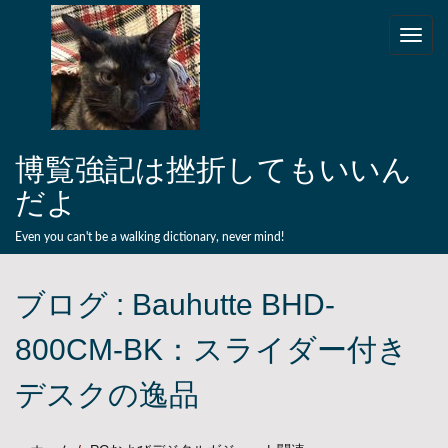
Skip to content
Toggle
naviga
博覧強記は挫折してもいいん
だよ
Even you can't be a walking dictionary, never mind!
ブログ :
Bauhutte BHD-
800CM-BK：スライダー付き
デスクの逸品