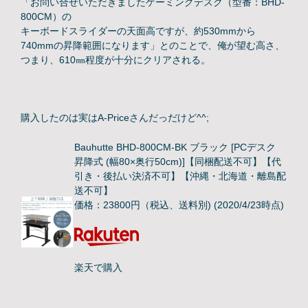
「お問い合せいただきましたゲーミングデスク（型番：BHD-
800CM）の
キーボードスライダーの天面高ですが、約530mmから
740mmの昇降範囲になります」とのことで、俺が望む高さ、
つまり、610㎜程度が十分にクリアされる。
購入したのは実はA-Priceさんだっだけど^^;
Bauhutte BHD-800CM-BK ブラック [PCデスク
昇降式 (幅80×奥行50cm)]【同梱配送不可】【代
引き・後払い決済不可】【沖縄・北海道・離島配
送不可】
価格：23800円（税込、送料別)
(2020/4/23時点)
楽天で購入