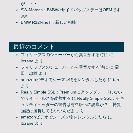
が・・・
SW-Motech：BMWのサイドバッグステーはOEMです
ww
BMW R12NineT：新しい相棒
最近のコメント
フィリップスのシェーバーから異音がする時に
に
ltcrane
より
フィリップスのシェーバーから異音がする時に
に
沼
田 忠雄
より
amazonビデオでシーズン物をレンタルしたら
に
taro
より
Really Simple SSL：Premiumにアップグレードしない
でサイトヘルスを改善する
に
Really Simple SSL：セキ
ュリティヘッダーの警告は有料版への誘導か？ – 博覧
強記は挫折してもいいんだよ
より
amazonビデオでシーズン物をレンタルしたら
に
ltcrane
より