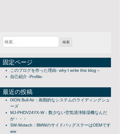
固定ページ
このブログを作った理由- why I write this blog –
自己紹介 -Profile-
最近の投稿
IXON Bull Air：画期的なシステムのライディングシュ
ーズ
MJ-PHDV24YX-W：数少ない空気清浄除湿機なんだ
が・・・
SW-Motech：BMWのサイドバッグステーはOEMです
ww