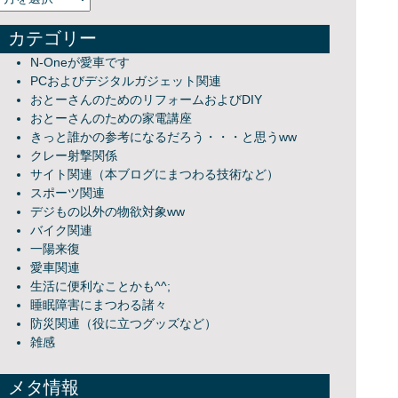
カテゴリー
N-Oneが愛車です
PCおよびデジタルガジェット関連
おとーさんのためのリフォームおよびDIY
おとーさんのための家電講座
きっと誰かの参考になるだろう・・・と思うww
クレー射撃関係
サイト関連（本ブログにまつわる技術など）
スポーツ関連
デジもの以外の物欲対象ww
バイク関連
一陽来復
愛車関連
生活に便利なことかも^^;
睡眠障害にまつわる諸々
防災関連（役に立つグッズなど）
雑感
メタ情報