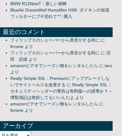
BMW R12NineT：新しい相棒
BlueAir DreamWell Humidifier H38i :ダイキンの加湿
フィルターにブチ切れて^^; 購入
最近のコメント
フィリップスのシェーバーから異音がする時に
に
ltcrane
より
フィリップスのシェーバーから異音がする時に
に
沼
田 忠雄
より
amazonビデオでシーズン物をレンタルしたら
に
taro
より
Really Simple SSL：Premiumにアップグレードしな
いでサイトヘルスを改善する
に
Really Simple SSL：
セキュリティヘッダーの警告は有料版への誘導か？ –
博覧強記は挫折してもいいんだよ
より
amazonビデオでシーズン物をレンタルしたら
に
ltcrane
より
アーカイブ
アーカイブ