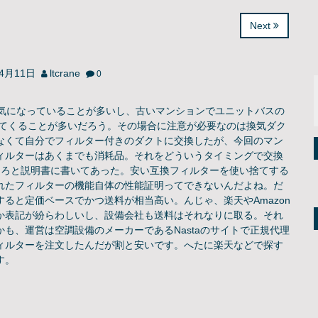
Next
年4月11日
ltcrane
0
換気になっていることが多いし、古いマンションでユニットバスの
いてくることが多いだろう。その場合に注意が必要なのは換気ダク
なくて自分でフィルター付きのダクトに交換したが、今回のマン
ィルターはあくまでも消耗品。それをどういうタイミングで交換
しろと説明書に書いてあった。安い互換フィルターを使い捨てする
れたフィルターの機能自体の性能証明ってできないんだよね。だ
ると定価ベースでかつ送料が相当高い。んじゃ、楽天やAmazon
か表記が紛らわしいし、設備会社も送料はそれなりに取る。それ
も、運営は空調設備のメーカーであるNastaのサイトで正規代理
ィルターを注文したんだが割と安いです。へたに楽天などで探す
す。