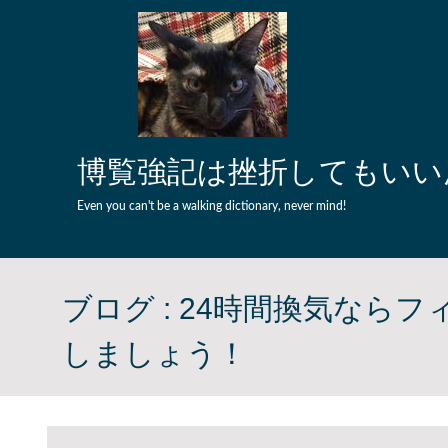
Skip to content
博覧強記は挫折してもいい
Even you can't be a walking dictionary, never mind!
ブログ :
24時間換気ならフ
しましょう！