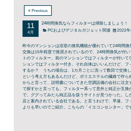
Previous
11
24時間換気ならフィルターは掃除しましょう！
PCおよびデジタルガジェット関連
2022
4月
昨今のマンションは浴室の換気機能が優れていて24時間
交換は15年程度で推奨されているので、24時間換気が付
トのフィルター。前のマンションではフィルターが付いて
ションではフィルター付き。それ自体はいいんだけど、フ
するか？ うちの場合は、1カ月ごとに洗って数回で交換
という考え方もあるんだけど、ポリエステルの繊維で作ら
からと言って、説明書についてきた空調設備の会社に注文す
で探すかと言っても、フィルター系って意外と純正か互換
で、ググってみたら純正品を扱うサイトが見つかった。しか
店と案内されている会社である。と言うわけで、早速、フ
よりも早いのでご紹介。
こちらの「イエコンセンター」で