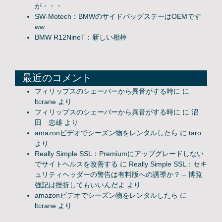
が・・・
SW-Motech：BMWのサイドバッグステーはOEMです
ww
BMW R12NineT：新しい相棒
最近のコメント
フィリップスのシェーバーから異音がする時に
に
ltcrane
より
フィリップスのシェーバーから異音がする時に
に
沼
田 忠雄
より
amazonビデオでシーズン物をレンタルしたら
に
taro
より
Really Simple SSL：Premiumにアップグレードしない
でサイトヘルスを改善する
に
Really Simple SSL：セキ
ュリティヘッダーの警告は有料版への誘導か？ – 博覧
強記は挫折してもいいんだよ
より
amazonビデオでシーズン物をレンタルしたら
に
ltcrane
より