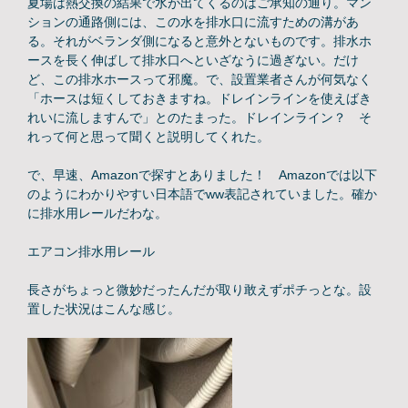
夏場は熱交換の結果で水が出てくるのはご承知の通り。マン
ションの通路側には、この水を排水口に流すための溝があ
る。それがベランダ側になると意外とないものです。排水ホ
ースを長く伸ばして排水口へといざなうに過ぎない。だけ
ど、この排水ホースって邪魔。で、設置業者さんが何気なく
「ホースは短くしておきますね。ドレインラインを使えばき
れいに流しますんで」とのたまった。ドレインライン？ そ
れって何と思って聞くと説明してくれた。
で、早速、Amazonで探すとありました！ Amazonでは以下
のようにわかりやすい日本語でww表記されていました。確か
に排水用レールだわな。
エアコン排水用レール
長さがちょっと微妙だったんだが取り敢えずポチっとな。設
置した状況はこんな感じ。