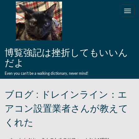
Skip to content
Toggle
naviga
博覧強記は挫折してもいいん
だよ
Even you can't be a walking dictionary, never mind!
ブログ :
ドレインライン：エ
アコン設置業者さんが教えて
くれた